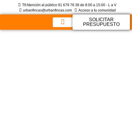
Tlf Atención al público 91 679 78 38 de 8:00 a 15:00 - L a V
urbanfincas@urbanfincas.com
Acceso a tu comunidad
SOLICITAR
PRESUPUESTO
Sobre Nosotros
Preguntas Frecuentes
¿Quién Debe
Solicitar Las Obras
De Supresión De
Barreras
Arquitectónicas?