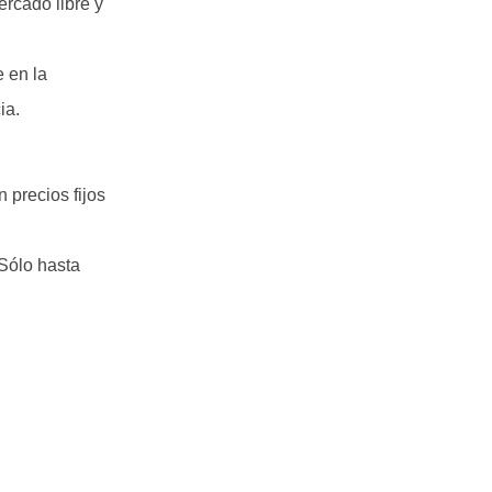
ercado libre y
e en la
ia.
 precios fijos
Sólo hasta