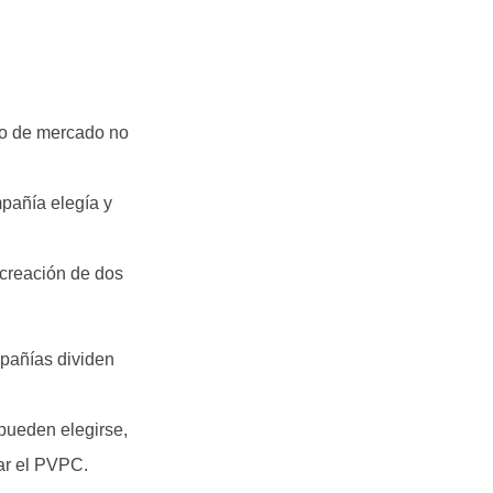
ipo de mercado no
mpañía elegía y
 creación de dos
mpañías dividen
pueden elegirse,
tar el PVPC.