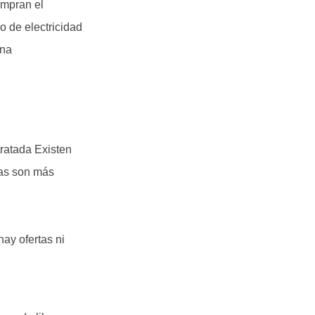
ompran el
o de electricidad
una
tratada Existen
fas son más
hay ofertas ni