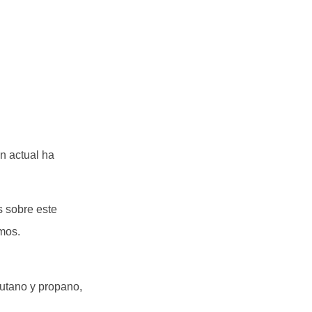
n actual ha
s sobre este
amos.
butano y propano,