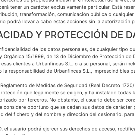
erá tener un carácter exclusivamente particular. Está res
ibución, transformación, comunicación pública o cualquier 
io podrá llevar a cabo estas acciones sin la autorización p
VACIDAD Y PROTECCIÓN DE 
onfidencialidad de los datos personales, de cualquier tipo
ey Orgánica 15/1999, de 13 de Diciembre de Protección de 
esas clientes a Urbanfincas S.L. o a su personal, serán in
la responsabilidad de Urbanfincas S.L., imprescindibles par
el Reglamento de Medidas de Seguridad (Real Decreto 1720/
rotección que legalmente se exigen, y ha instalado todas l
utorizado por terceros. No obstante, el usuario debe ser co
e considere oportuno que se cedan sus datos de carácter pe
ad del fichero y del nombre y dirección del cesionario, par
 el usuario podrá ejercer sus derechos de acceso, rectifica