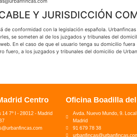
cas@urbanfincas.com
LICABLE Y JURISDICCIÓN CO
irá de conformidad con la legislación española. Urbanfincas 
les, se someten al de los juzgados y tribunales del domicil
web. En el caso de que el usuario tenga su domicilio fuera 
o fuero, a los juzgados y tribunales del domicilio de Urban
Madrid Centro
Oficina Boadilla de
 14 7º I - 28012 - Madrid
Avda. Nuevo Mundo, 9. Local 
37
Madrid
as@urbanfincas.com
91 679 78 38
urbanfincas@urbanfincas.co