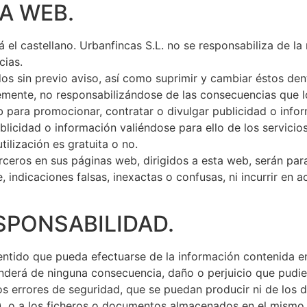
A WEB.
erá el castellano. Urbanfincas S.L. no se responsabiliza de
cias.
dos sin previo aviso, así como suprimir y cambiar éstos de
ibremente, no responsabilizándose de las consecuencias que 
b para promocionar, contratar o divulgar publicidad o infor
publicidad o información valiéndose para ello de los servici
tilización es gratuita o no.
rceros en sus páginas web, dirigidos a esta web, serán par
 indicaciones falsas, inexactas o confusas, ni incurrir en ac
ESPONSABILIDAD.
ntido que pueda efectuarse de la información contenida en
ponderá de ninguna consecuencia, daño o perjuicio que pudi
os errores de seguridad, que se puedan producir ni de los
e), o a los ficheros o documentos almacenados en el mism