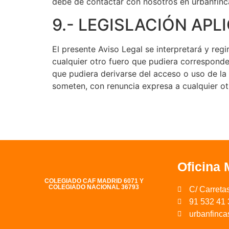
debe de contactar con nosotros en urbanfin
9.- LEGISLACIÓN AP
El presente Aviso Legal se interpretará y reg
cualquier otro fuero que pudiera corresponder
que pudiera derivarse del acceso o uso de la 
someten, con renuncia expresa a cualquier otr
Oficina 
COLEGIADO CAF MADRID 6071 Y
COLEGIADO NACIONAL 36793
C/ Carretas
91 532 41 
urbanfinc