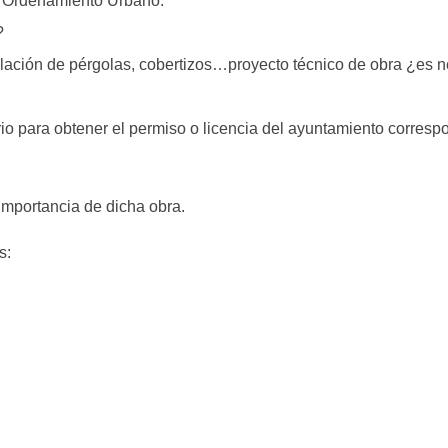
e Ordenamiento Urbano.
?
alación de pérgolas, cobertizos…proyecto técnico de obra ¿es 
io para obtener el permiso o licencia del ayuntamiento corresp
importancia de dicha obra.
s: