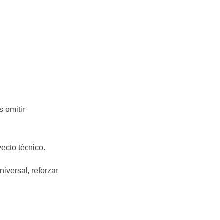
 omitir
ecto técnico.
iversal, reforzar