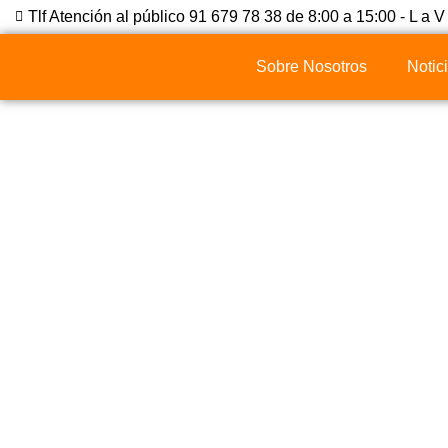
Tlf Atención al público 91 679 78 38 de 8:00 a 15:00 - L a V
Sobre Nosotros
Notic
¿Cuándo Se Nece
Proyecto Técnico Pa
Una Obra