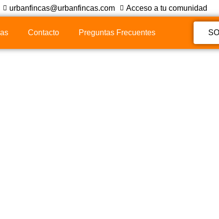
urbanfincas@urbanfincas.com
Acceso a tu comunidad
ias
Contacto
Preguntas Frecuentes
SO
sita Un
ra Ejecutar
?