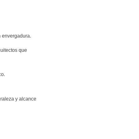
n envergadura.
quitectos que
co.
uraleza y alcance