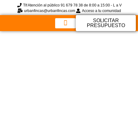
Tlf Atención al público 91 679 78 38 de 8:00 a 15:00 - L a V
urbanfincas@urbanfincas.com
Acceso a tu comunidad
SOLICITAR
PRESUPUESTO
Sobre Nosotros
Preguntas Frecuentes
¿Desfibriladores
Automáticos En
Comunidades De
Propietarios?
Imprescindibles