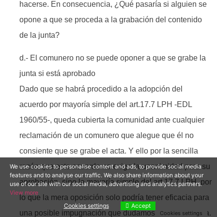
hacerse. En consecuencia, ¿Qué pasaría si alguien se
opone a que se proceda a la grabación del contenido
de la junta?
d.- El comunero no se puede oponer a que se grabe la
junta si está aprobado
Dado que se habrá procedido a la adopción del
acuerdo por mayoría simple del art.17.7 LPH -EDL
1960/55-, queda cubierta la comunidad ante cualquier
reclamación de un comunero que alegue que él no
consiente que se grabe el acta. Y ello por la sencilla
razón que este acuerdo no exige la unanimidad para su
We use cookies to personalise content and ads, to provide social media
features and to analyse our traffic. We also share information about your
aprobación, sino la mayoría simple del art.17.7 LPH, por
use of our site with our social media, advertising and analytics partners.
View more
lo que la mera oposición solo podría tener eficacia para
Cookies settings
Accept
una posible impugnación que dudamos que prosperara.
Cookies settings