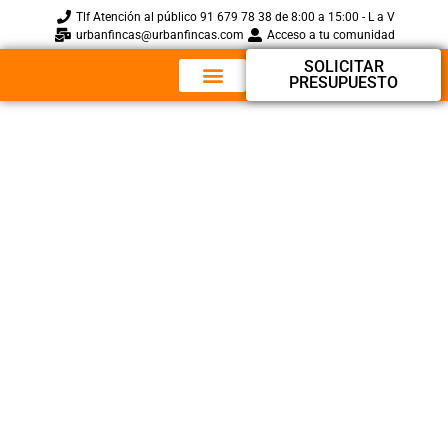
Tlf Atención al público 91 679 78 38 de 8:00 a 15:00 - L a V
urbanfincas@urbanfincas.com
Acceso a tu comunidad
SOLICITAR
PRESUPUESTO
Sobre Nosotros
Preguntas Frecuentes
Las Juntas De
Propietarios
Tecnológicas: Sobre
El Uso De Las
Tecnologías En La
Celebración Y