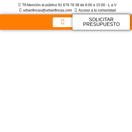
Tlf Atención al público 91 679 78 38 de 8:00 a 15:00 - L a V
urbanfincas@urbanfincas.com
Acceso a tu comunidad
SOLICITAR
PRESUPUESTO
Sobre Nosotros
Preguntas Frecuentes
Los Porteros Más
Necesarios Que
Nunca: «Es Nuestro
Ángel De La
Guarda»