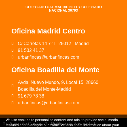
COLEGIADO CAF MADRID 6071 Y COLEGIADO
NACIONAL 36793
Oficina Madrid Centro
C/ Carretas 14 7º I - 28012 - Madrid
91 532 41 37
urbanfincas@urbanfincas.com
Oficina Boadilla del Monte
Avda. Nuevo Mundo, 9. Local 15, 28660
Boadilla del Monte-Madrid
91 679 78 38
urbanfincas@urbanfincas.com
We use cookies to personalise content and ads, to provide social media
Aviso de Cookies
Política de Privacidad
features and to analyse our traffic. We also share information about your